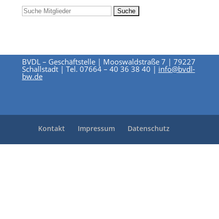
BVDL – Geschäftstelle | Mooswaldstraße 7 | 79227
Schallstadt | Tel. 07664 – 40 36 38 40 |
info@bvdl-
bw.de
Kontakt
Impressum
Datenschutz