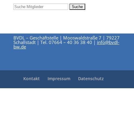
BVDL – Geschäftstelle | Mooswaldstraße 7 | 79227
Schallstadt | Tel. 07664 – 40 36 38 40 |
info@bvdl-
bw.de
Kontakt
Impressum
Datenschutz