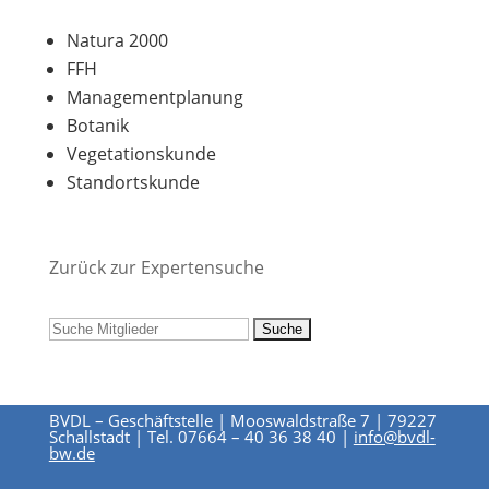
Natura 2000
FFH
Managementplanung
Botanik
Vegetationskunde
Standortskunde
Zurück zur Expertensuche
BVDL – Geschäftstelle | Mooswaldstraße 7 | 79227
Schallstadt | Tel. 07664 – 40 36 38 40 |
info@bvdl-
bw.de